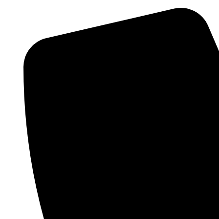
Preskočiť
na
obsah