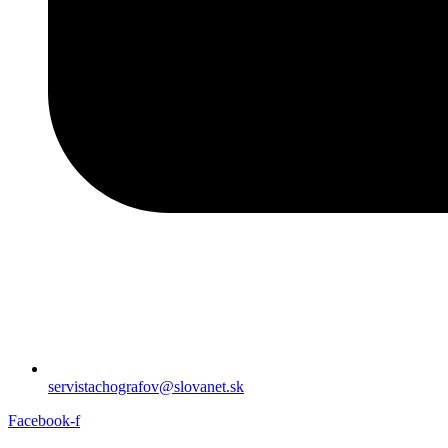
servistachografov@slovanet.sk
Facebook-f