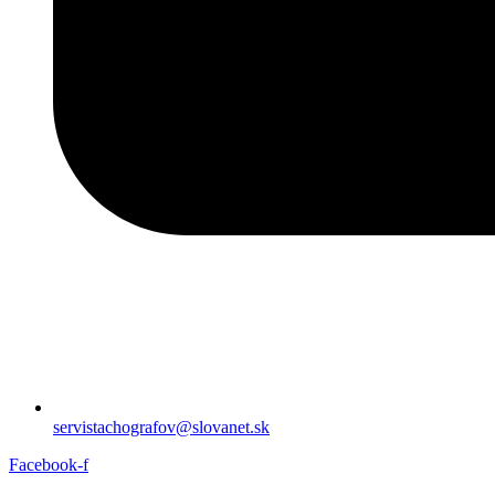
servistachografov@slovanet.sk
Facebook-f