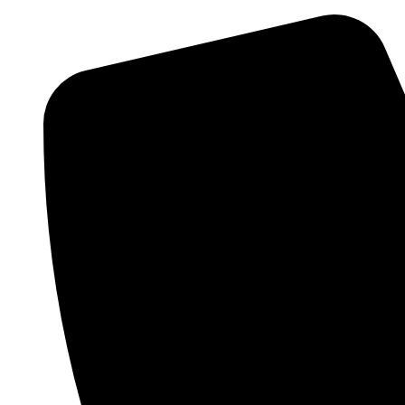
Preskočiť
na
obsah